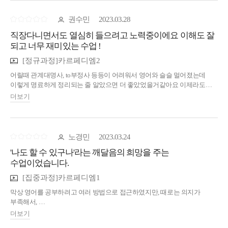
그러나 활용하는 방법은 잘 몰랐습니다.
카디1을 듣고 부터 각종 품사들의 역할을 알고 제대로 활용할 수 있게
권수민
2023.03.28
되었습니다.
직장다니면서도 열심히 들으려고 노력중이에요 이해도 잘
어떤 문장이 나와도 해석할 수 있는 방법을 알려주는 독해 하이라이트도
빠질 수 없습니다.
되고 너무 재미있는 수업 !
카디1을 듣고 나면 더이상 단어 끼워맞추기식의 해석은 하지 않아도
[정규과정]카르페디엠2
됩니다.
어릴때 관계대명사, to부정사 등등이 어려워서 영어와 슬슬 멀어졌는데
이렇게 명료하게 정리되는 줄 알았으면 더 좋았었을거같아요 이제라도
만나서 너무 다행입니다 ~!
더보기
노경민
2023.03.24
'나도 할 수 있구나'라는 깨달음의 희망을 주는
수업이었습니다.
[집중과정]카르페디엠1
막상 영어를 공부하려고 여러 방법으로 접근하였지만, 때로는 의지가
부족해서,
때로는 이해가 부족해서 늘 좌절하고 있었습니다.
더보기
그러던 중 진수 어학원의 카르페디엠 1,2 수업을 접하게 되었고