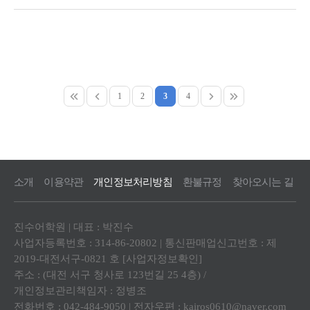
'나도 할 수 있구나'라는 깨달음의 희망을 주는 수업이었습니다.
또한, 영어가 그저 어렵기만 했지만, 쉽게 설명하고 왜 이렇게 될 수밖에
없는지
후기작성
잘 정리하며, 적용하는 수업은 여기 밖에 없다는 생각이 들었습니다.
이렇게 계속 듣고 적용하고 풀어보니
어느 순간 영어에 자신감이 생긴 저의 모습을 발견했습니다.
이제 독해 하이라이트 및 카이로스로 넘어가 더욱
영어로부터 자유로워지며 진수 선생님께서 말씀하셨던 것처럼
1
2
3
4
고작 영어 때문에 비전을 낮추지 않겠습니다.
가르침에 진심으로 감사드리며 끊임없이 정진하겠습니다. 파이팅!!
소개
이용약관
개인정보처리방침
환불규정
찾아오시는 길
진수어학원 | 대표 : 박진수
사업자등록번호 : 314-86-20802 | 통신판매업신고번호 : 제
2019-대전서구-0821 호
[사업자정보확인]
주소 : (대전 서구 청사로 123번길 25 4층) /
개인정보관리책임자 : 정병조
전화번호 : 042-484-9050 | 전자우편 :
kairos0610@naver.com