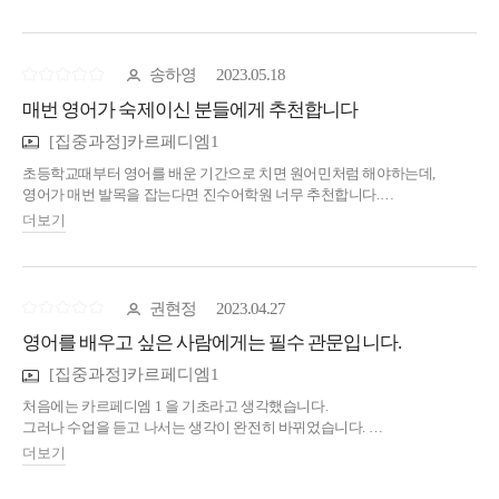
송하영
2023.05.18
매번 영어가 숙제이신 분들에게 추천합니다
[집중과정]카르페디엠1
초등학교때부터 영어를 배운 기간으로 치면 원어민처럼 해야하는데,
영어가 매번 발목을 잡는다면 진수어학원 너무 추천합니다.
알맹이를 채워주셔서 감사해요.
더보기
권현정
2023.04.27
영어를 배우고 싶은 사람에게는 필수 관문입니다.
[집중과정]카르페디엠1
처음에는 카르페디엠 1 을 기초라고 생각했습니다.
그러나 수업을 듣고 나서는 생각이 완전히 바뀌었습니다.
카디1은 기초가 아닌 제대로 영어를 배우고 싶은 사람에게는 필수
더보기
관문입니다.
카디1을 보기전에는 당연히 알고있을것 같았던 품사의 이름들과 역할들.