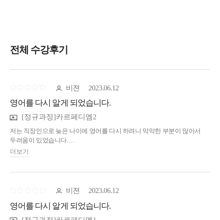
전체 수강후기
비젼
2023.06.12
영어를 다시 알게 되었습니다.
[정규과정]카르페디엠2
저는 직장인으로 늦은 나이에 영어를 다시 하려니 막막한 부분이 많아서
두려움이 있었습니다.
지인의 추천으로 진수어학원을 알게 되었고, 저의 지인은 오래전에 진수
더보기
선생님의 직강을 들었었고 너무나 도움이 많이 되었다고
여러번 강조를 하면서, 영어를 다시 하려는 저에게 정말 도움이 많이 될
것이라 추천을 해주었습니다.
비젼
2023.06.12
카르페디엠 정규과정 1~4을 동시에 듣고 있는 중입니다.
영어를 다시 알게 되었습니다.
학창시절에 배우고 익혔던 영어에 대한 지식이 복잡하게 얽혀있는 것들이
머리속에 기억으로만 저장되어 있었습니다.
[정규과정]카르페디엠1