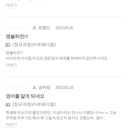
친구들한테 항상 추천하고 다닙니다!! 영어공부를 하셔야하는 분들이라면
더보기
꼭 들으십셔!!!!
그리고 진수쌤 유머가 넘 재밌어요
최형인
2023.05.26
명불허전!!!
[정규과정]카르페디엠2
명불허전!!!
머리속에 어지럽게 있던 영문법의 체계를 완벽하게 잡아주시네요.
최고 입니다!!!^^
더보기
송하영
2023.05.18
영어를 알게 되네요
[정규과정]카르페디엠2
학생때 만났으면 좋았으련만.. 지금이라도 만나서 다행입니다ㅠㅠ 그냥
무작정 외우기만 해서 왜 그렇게 된건지 생각도 안했는데.. 많이
배우거있습니다.
더보기