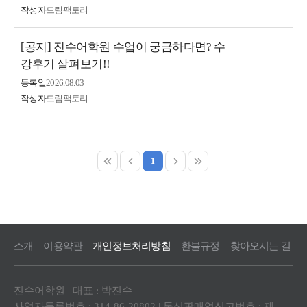
작성자
드림팩토리
[공지] 진수어학원 수업이 궁금하다면? 수
강후기 살펴보기!!
등록일
2026.08.03
작성자
드림팩토리
1
소개
이용약관
개인정보처리방침
환불규정
찾아오시는 길
진수어학원 | 대표 : 박진수
사업자등록번호 : 314-86-20802 | 통신판매업신고번호 : 제